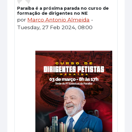
Paraíba é a próxima parada no curso de
Número de respostas: 0
formação de dirigentes no NE
por
Marco Antonio Almeida
-
Tuesday, 27 Feb 2024, 08:00