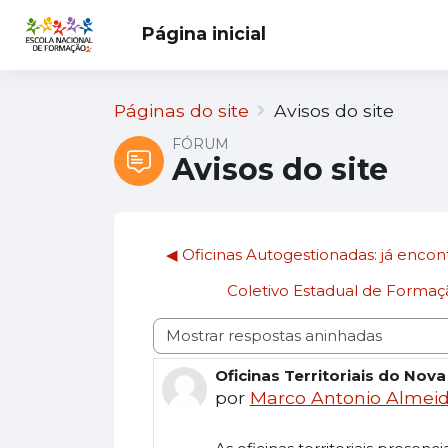
Ir para o conteúdo principal
Página inicial
Páginas do site
Avisos do site
FÓRUM
Avisos do site
◀︎ Oficinas Autogestionadas: já encon
Coletivo Estadual de Formação
Modo de visualização
Oficinas Territoriais do Nov
Número de respostas: 0
por
Marco Antonio Almei