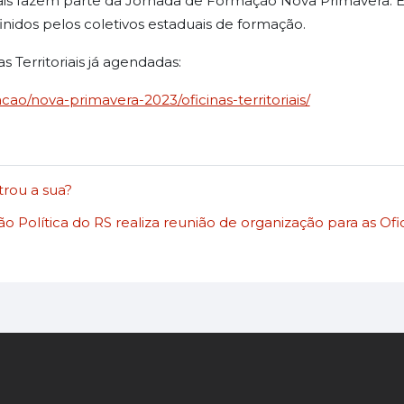
ciais fazem parte da Jornada de Formação Nova Primavera. El
efinidos pelos coletivos estaduais de formação.
as Territoriais já agendadas:
cao/nova-primavera-2023/oficinas-territoriais/
trou a sua?
 Política do RS realiza reunião de organização para as Ofici